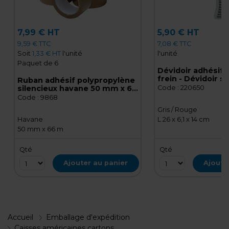
7,99 € HT
5,90 € HT
9,59 € TTC
7,08 € TTC
Soit
1,33 € HT
l'unité
l'unité
Paquet de 6
Dévidoir adhésif
frein - Dévidoir s
Ruban adhésif polypropylène
emballage - Plasti
silencieux havane 50 mm x 66
Code :
220650
Rouge
m - Ruban adhésif emballage
Code :
9868
- Lot de 6
Gris / Rouge
Havane
L 26 x 6,1 x 14 cm
50 mm x 66 m
Qté
Qté
Ajouter au panier
Ajoute
Accueil
Emballage d'expédition
Caisses américaines cartons