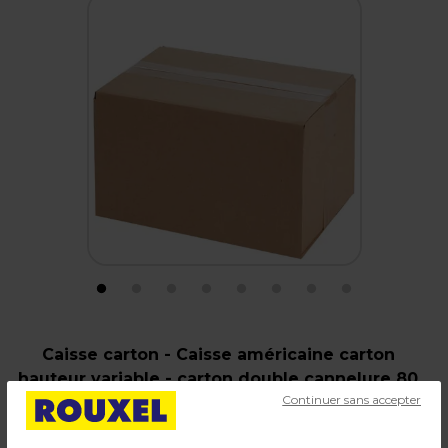
Caisse carton - Caisse américaine carton
hauteur variable - carton double cannelure 80
Continuer sans accepter
x 40 x 30/40 cm – Lot de 10
Code :
19179