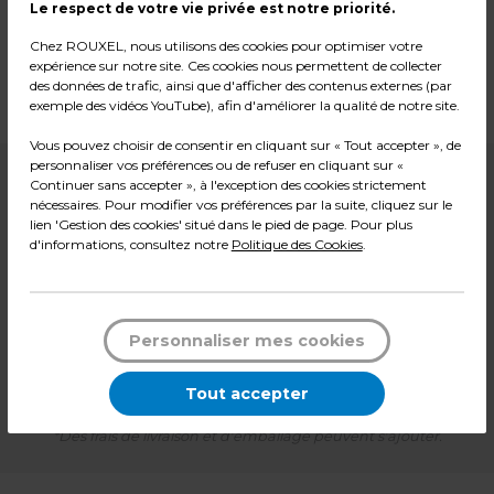
Le respect de votre vie privée est notre priorité.
Couleur : Brun
Chez ROUXEL, nous utilisons des cookies pour optimiser votre
Matière : Carton
expérience sur notre site. Ces cookies nous permettent de collecter
Dimensions : L 80 x P 40 x H 30/40 cm
des données de trafic, ainsi que d'afficher des contenus externes (par
Poids : 11,20 kg
exemple des vidéos YouTube), afin d'améliorer la qualité de notre site.
Vous pouvez choisir de consentir en cliquant sur « Tout accepter », de
personnaliser vos préférences ou de refuser en cliquant sur «
34,90
€ HT
Continuer sans accepter », à l'exception des cookies strictement
nécessaires. Pour modifier vos préférences par la suite, cliquez sur le
lien 'Gestion des cookies' situé dans le pied de page. Pour plus
41,88
€ TTC*
d'informations, consultez notre
Politique des Cookies
.
Paquet de 10
-
+
Quantité
Personnaliser mes cookies
Ajouter au panier
Tout accepter
*Des frais de livraison et d'emballage peuvent s'ajouter.