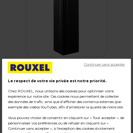
Continuer sans accepter
Le respect de votre vie privée est notre priorité.
Boîtages 1 bouteille, Champagne
Chez ROUXEL, nous utilisons des cookies pour optimiser votre
Code :
12297
expérience sur notre site. Ces cookies nous permettent de collecter
des données de trafic, ainsi que d'afficher des contenus externes (par
Couleur : Noir
exemple des vidéos YouTube), afin d'améliorer la qualité de notre site.
Matière : Carton
Dimensions : 10 x 10 x H 34 cm
Vous pouvez choisir de consentir en cliquant sur « Tout accepter », de
Poids : 1,20 kg
personnaliser vos préférences ou de refuser en cliquant sur «
Continuer sans accepter », à l'exception des cookies strictement